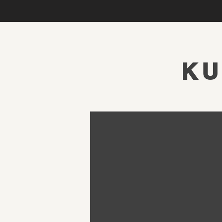
KU
Sehr freundliches Personal
schönes Ambiente, gute
Beratung, modern
eingerichtet,