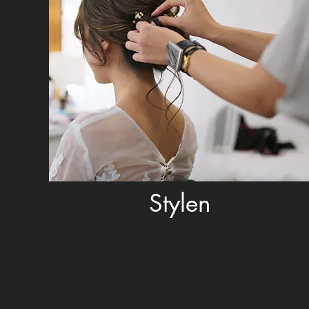
Stylen
men die
Arbeit