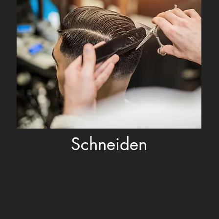
Schneiden
den
Look
- Wir überneh