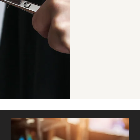
Kunde
un
U
ar