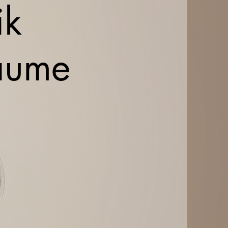
ik
räume