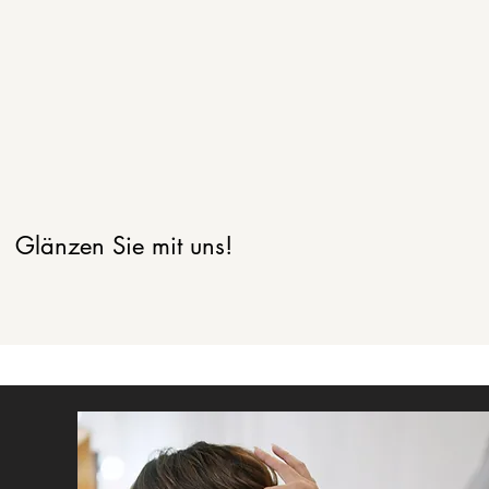
sein! In diesem Ambiente, in dem der
nservice an erster Stelle steht, werden wir
s bemühen, all Ihre Wünsche zu erfüllen.
nser Handwerk sehen wir als Kunst, wir
beiten mit Leidenschaft und Kreativität.
Glänzen Sie mit uns!