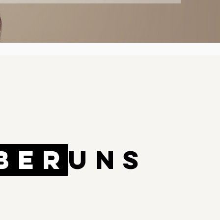
BER
UNS
reten Sie einen Salon, der so modern und
irierend gestaltet ist, dass Sie das Gefühl
en werden, schon lange hier zu hause zu