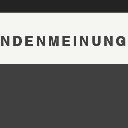
NDENMEINUN
Die beiden sind
,
superprofessionell und
wahre Haarkünstler. Haare
und Bart werden perfekt
aufeinander abgestimmt