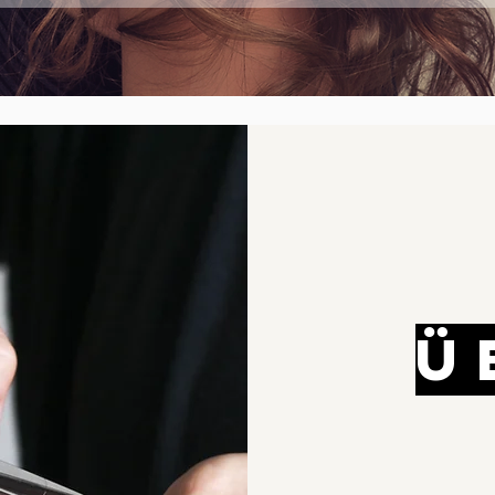
Ü
Bet
insp
hab