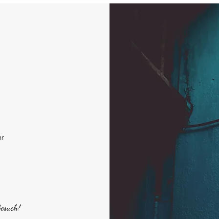
hr
Besuch!