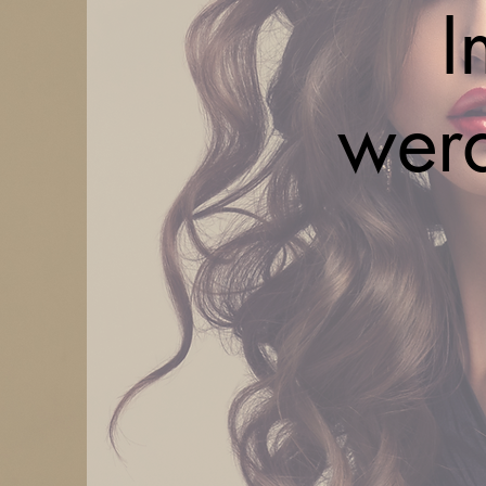
I
werd